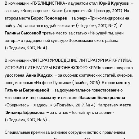
В номинации «ПУБЛИЦИСТИКА» лауреатом стал
Юрий Кургузов
–
за книгу «Возвращение к Клио» (интернет-сайт Проза.ру, 2017). На
втором месте
Борис
Пономарёв
­– за очерк «Три командировки на
войну: Афганистан в судьбе чекиста» («Подъём», 2017, № 7). У
Галины Сысоевой
третье место за статью «Не бушуй ты, буен
ветер…» о традиционной культуре Верхнемамонского района
(«Подъём», 2017, № 4).
В номинации «ЛИТЕРАТУРОВЕДЕНИЕ. ЛИТЕРАТУРНАЯ КРИТИКА.
ИСТОРИЯ ЛИТЕРАТУРЫ ВОРОНЕЖСКОГО КРАЯ» звания лауреата
удостоена
Анна Жидких
– за сборник критических статей, очерков,
эссе, интервью «На фоне Пушкина» (Тамбов, 2016). Второе место у
Татьяны Багринцевой
– за документальное повествование о
жизненном и творческом пути писателя
Василия Белокрылова
«Обернитесь – я здесь…» («Подъём», 2017, № 4). На третьем
месте
Зинаида Ефремова
– за статью «Тесный путь спасения»
(«Подъём», 2017, № 6).
Специальные премии за активное сотрудничество с правлением