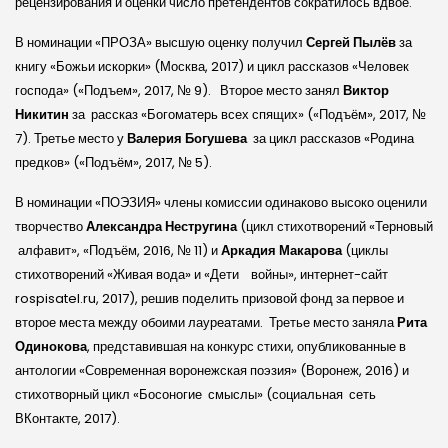
рецензирования и оценки число претендентов сократилось вдвое.
В номинации «ПРОЗА» высшую оценку получил
Сергей Пылёв
за
книгу «Божьи искорки» (Москва, 2017) и цикл рассказов «Человек
господа» («Подъем», 2017, № 9). Второе место занял
Виктор
Никитин
за рассказ «Богоматерь всех спящих» («Подъём», 2017, №
7). Третье место у
Валерия Богушева
за цикл рассказов «Родина
предков» («Подъём», 2017, № 5).
В номинации «ПОЭЗИЯ» члены комиссии одинаково высоко оценили
творчество
Александра Нестругина
(цикл стихотворений «Терновый
алфавит», «Подъём, 2016, № 11) и
Аркадия Макарова
(циклы
стихотворений «Живая вода» и «Дети войны», интернет-сайт
rospisatel.ru, 2017), решив поделить призовой фонд за первое и
второе места между обоими лауреатами. Третье место заняла
Рита
Одинокова
, представившая на конкурс стихи, опубликованные в
антологии «Современная воронежская поэзия» (Воронеж, 2016) и
стихотворный цикл «Босоногие смыслы» (социальная сеть
ВКонтакте, 2017).