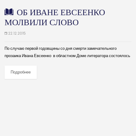
ОБ ИВАНЕ ЕВСЕЕНКО
МОЛВИЛИ СЛОВО
22.12.2015
По случаю первой годовщины со дня смерти замечательного
прозаика Ивана Евсеенко в областном Доме литератора состоялось
поминальное заседание правления регионального отделения Союза
писателей России. (далее…)
Подробнее