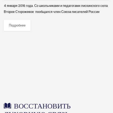
4 января 2016 года. Со школьниками и педагогами лискинского села
Второе Сторожевое пообщался член Союза писателей России
Валерий Тихонов. Здесь в местной школе, небольшой, но уютной,
есть даже своё арт-кафе...
Подробнее
ВОССТАНОВИТЬ