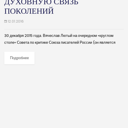
ДУХОВНУЮ СВЯЗЬ
ПОКОЛЕНИЙ
12.01.2016
30 декабря 2015 года. Вячеслав Лютый на очередном «круглом
столе» Совета по критике Союза писателей России (он является
председателем этого Совета) высказался об итогах Года
литературы в России. (далее…)
Подробнее