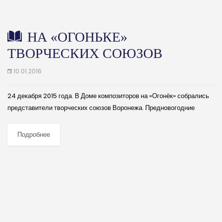
НА «ОГОНЬКЕ»
ТВОРЧЕСКИХ СОЮЗОВ
10.01.2016
24 декабря 2015 года. В Доме композиторов на «Огонёк» собрались
представители творческих союзов Воронежа. Предновогодние
посиделки с пожеланиями, тостами и концертными номерами в
бывшем особняке купца Степана Кряжова на Карла...
Подробнее