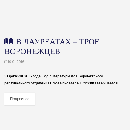
В ЛАУРЕАТАХ – ТРОЕ
ВОРОНЕЖЦЕВ
10.01.2016
31 декабря 2015 года. Год литературы для Воронежского
регионального отделения Союза писателей России завершается
приятной новостью из Москвы: трое наших литераторов названы
лауреатами сайта “Российский писатель” (rospisatel.ru) за лучшие
Подробнее
публикации...