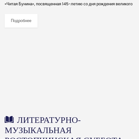
«Читая Бунина», посвященная 145-летию со дня рождения великого
писателя. Свои лучшие работы, навеянные творчеством
нобелевского лауреата, представили известные художники...
Подробнее
ЛИТЕРАТУРНО-
МУЗЫКАЛЬНАЯ