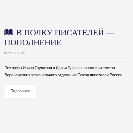
В ПОЛКУ ПИСАТЕЛЕЙ —
ПОПОЛНЕНИЕ
22.12.2015
Поэтессы Ирина Глушкова и Дарья Гузеева пополнили состав
Воронежского регионального отделения Союза писателей России.
Они воспитанницы литературного объединения, активно участвовали
в работе последних областных совещаний молодых литераторов.
Подробнее
(далее…)