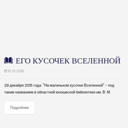
ЕГО КУСОЧЕК ВСЕЛЕННОЙ
10.01.2016
29 декабря 2015 года. "На маленьком кусочке Вселенной" - под
таким названием в областной юношеской библиотеке им. В. М.
Кубанёва прошёл вечер, посвящённый жизни и творчеству писателя
Евгения Титаренко, приуроченный...
Подробнее