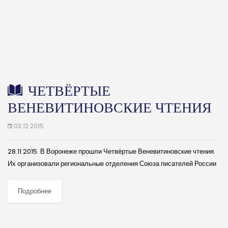
ЧЕТВЁРТЫЕ
ВЕНЕВИТИНОВСКИЕ ЧТЕНИЯ
03.12.2015
28.11.2015. В Воронеже прошли Четвёртые Веневитиновские чтения.
Их организовали региональные отделения Союза писателей России
и Союза композиторов России, Воронежский государственный и
Воронежский педагогический университеты. (далее…)
Подробнее