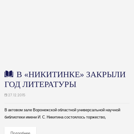
В «НИКИТИНКЕ» ЗАКРЫЛИ
ГОД ЛИТЕРАТУРЫ
27.12.2015
В актовом зале Воронежской областной универсальной научной
библиотеки имени И. С. Никитина состоялось торжество,
посвящённое закрытию Года литературы. Директор библиотеки
Людмила Смирнова в своём докладе отметила наиболее крупные и
Подробнее