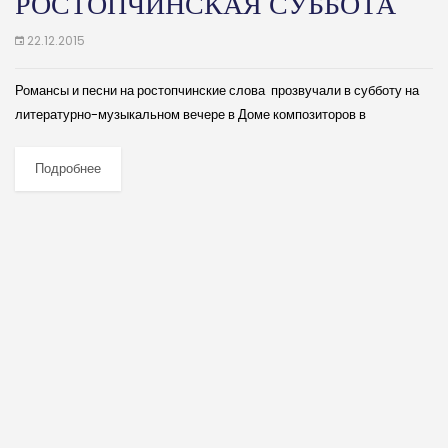
РОСТОПЧИНСКАЯ СУББОТА
22.12.2015
Романсы и песни на ростопчинские слова прозвучали в субботу на
литературно-музыкальном вечере в Доме композиторов в
исполнении Заслуженной артистки России Любови Концовой.
(далее…)
Подробнее