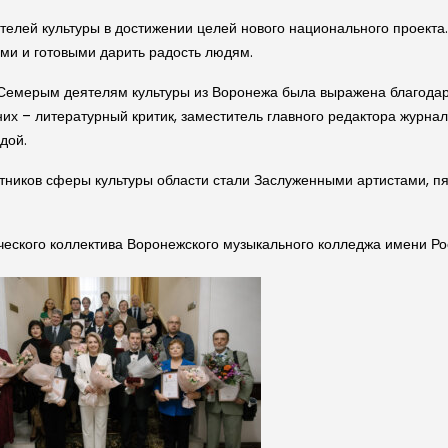
телей культуры в достижении целей нового национального проекта
ыми и готовыми дарить радость людям.
 Семерым деятелям культуры из Воронежа была выражена благодар
их – литературный критик, заместитель главного редактора журна
дой.
ботников сферы культуры области стали Заслуженными артистами, п
еского коллектива Воронежского музыкального колледжа имени Ро